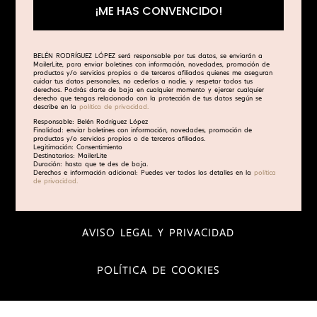
¡ME HAS CONVENCIDO!
BELÉN RODRÍGUEZ LÓPEZ será responsable por tus datos, se enviarán a
MailerLite
, para enviar boletines con información, novedades, promoción de
productos y/o servicios propios o de terceros afiliados quienes me aseguran
cuidar tus datos personales, no cederlos a nadie, y respetar todos tus
derechos. Podrás darte de baja en cualquier momento y ejercer cualquier
derecho que tengas relacionado con la protección de tus datos según se
describe en la
política de privacidad.
Responsable: Belén Rodríguez López
Finalidad: enviar boletines con información, novedades, promoción de
productos y/o servicios propios o de terceros afiliados.
Legitimación: Consentimiento
Destinatarios: MailerLite
Duración: hasta que te des de baja.
Derechos e información adicional: Puedes ver todos los detalles en la
política
de privacidad.
AVISO LEGAL Y PRIVACIDAD
POLÍTICA DE COOKIES